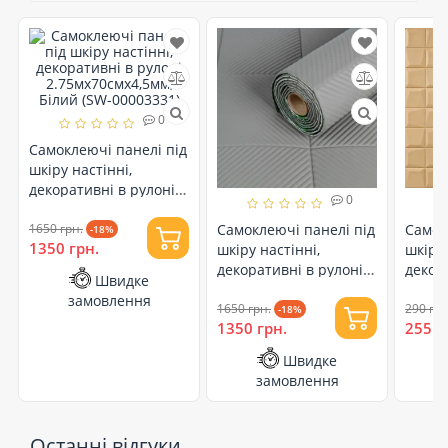
0
Самоклеючі панелі під
шкіру настінні,
декоративні в рулоні
0
2.75мх70смх4,5мм,
Білий (SW-00003331)
1650 грн.
Самоклеючі панелі під
Самок
-18%
1350 грн.
шкіру настінні,
шкіру 
декоративні в рулоні
декор
Швидке
2.75мх70смх4,5мм,
60смх
замовлення
Сірий (SW-00003330)
1650 грн.
Пісоч
290 грн
-18%
1350 грн.
255 г
(SW-0
Швидке
замовлення
Останні відгуки