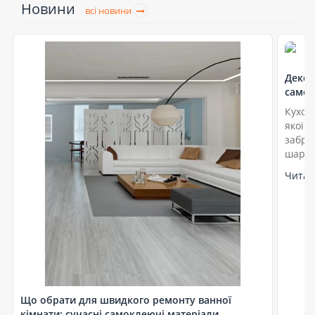
Новини
всі новини
Декор
самок
Кухон
якої к
забру
шарм.
Читат
Що обрати для швидкого ремонту ванної
кімнати: сучасні самоклеючі матеріали