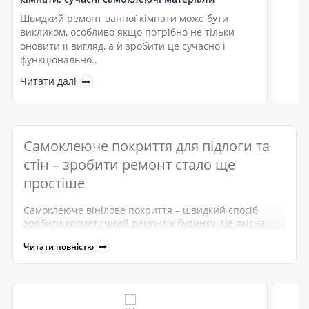
Швидкий ремонт ванної кімнати може бути
викликом, особливо якщо потрібно не тільки
оновити її вигляд, а й зробити це сучасно і
функціонально..
Читати далі
Самоклеюче покриття для підлоги
та
стін
– зробити ремонт стало ще
простіше
Самоклеюче вінілове покриття
–
швидкий спосіб
зробити косметичний ремонт у будинку. Це якісна
альтернатива дорогим матеріалам зі складним та
Читати повністю
тривалим процесом монтажу. Асортимент матеріалів
дуже різноманітний, тож завжди можна підібрати
найкращий варіант для конкретного приміщення. А
естетичні властивості такого облицювання дуже
високі, тож інтер’єри квартир чи будинків нічим не