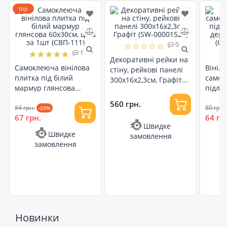
top
0
1
Декоративні рейки на
Самоклеюча вінілова
Вініл
стіну, рейкові панелі
плитка під білий
самок
300х16х2,3см, Графіт
мармур глянсова
підло
(SW-00001529)
60х30см, ціна за 1шт
дерево
560 грн.
(СВП-111)
84 грн.
(СВП-
80 грн.
-20%
67 грн.
64 гр
Швидке
Швидке
замовлення
замовлення
Новинки