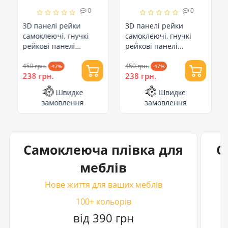
0
0
3D панелі рейки
3D панелі рейки
самоклеючі, гнучкі
самоклеючі, гнучкі
рейкові панелі
рейкові панелі
2,9м*35см, Жовто-
2,9м*35см, Золоті (SW-
пісочні (SW-00002071)
450 грн.
00002069)
450 грн.
-47%
-47%
238 грн.
238 грн.
Швидке
Швидке
замовлення
замовлення
Самоклеюча плівка для
С
меблів
Нове життя для ваших меблів
100+ кольорів
від 390 грн