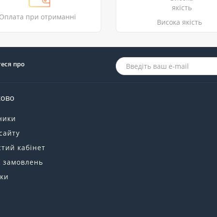
Оплата при отриманні
Висока якість
теся про
ково
ники
сайту
тий кабінет
я замовлень
ки