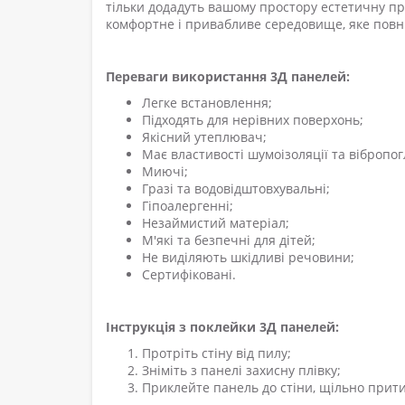
тільки додадуть вашому простору естетичну п
комфортне і привабливе середовище, яке повн
Переваги використання 3Д панелей:
Легке встановлення;
Підходять для нерівних поверхонь;
Якісний утеплювач;
Має властивості шумоізоляції та вібропо
Миючі;
Гразі та водовідштовхувальні
;
Гіпоалергенні
;
Незаймистий матеріал;
М'які та безпечні для дітей;
Не виділяють шкідливі речовини
;
Сертифіковані
.
Інструкція з поклейки 3Д панелей:
Протріть стіну від пилу;
Зніміть з панелі захисну плівку;
Приклейте панель до стіни, щільно прити