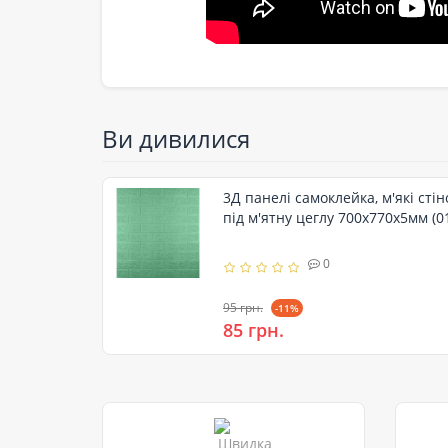
Ви дивилися
3Д панелі самоклейка, м'які сті
під м'ятну цеглу 700x770x5мм (0
0
95 грн.
-11%
85 грн.