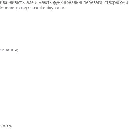
ривабливість, але й мають функціональні переваги, створюючи
істю виправдає ваші очікування.
глинання;
сніть.