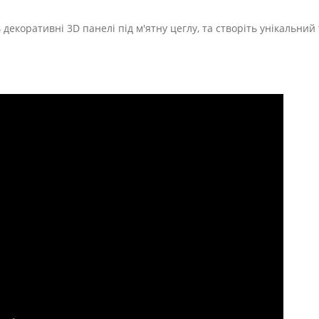
декоративні 3D панелі під м'ятну цеглу, та створіть унікальний 