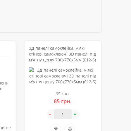
3Д панелі самоклейка, м'які
стінові самоклеючі 3D панелі під
м'ятну цеглу 700x770x5мм (012-5)
ленні
ин
95 грн.
85 грн.
,
они не