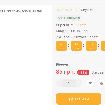
Відгуків: 0
В наявності
Виробник:
3D Loft
Модель:
OS-BG12-5
Акція закінчиться через:
:
:
:
26
11
03
дн
год
хв
95 грн.
85 грн.
- 11%
Вигода
КУПИТИ