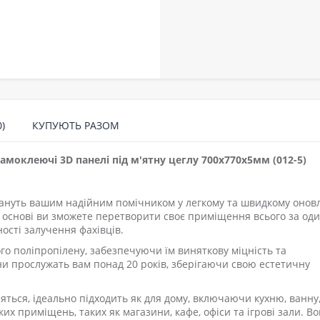
)
КУПУЮТЬ РАЗОМ
самоклеючі 3D панелі під м'ятну цеглу 700x770x5мм (012-5)
тануть вашим надійним помічником у легкому та швидкому онов
й основі ви зможете перетворити своє приміщення всього за од
ності залучення фахівців.
ого поліпропілену, забезпечуючи їм виняткову міцність та
они прослужать вам понад 20 років, зберігаючи свою естетичну
ться, ідеально підходить як для дому, включаючи кухню, ванну
ьких приміщень, таких як магазини, кафе, офіси та ігрові зали. В