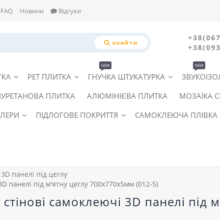
FAQ
Новини
Відгуки
+38(067
знайти
+38(093
NEW
NEW
ТКА
PET ПЛИТКА
ГНУЧКА ШТУКАТУРКА
ЗВУКОІЗО
ІУРЕТАНОВА ПЛИТКА
АЛЮМІНІЄВА ПЛИТКА
МОЗАЇКА 
ЛЕРИ
ПІДЛОГОВЕ ПОКРИТТЯ
САМОКЛЕЮЧА ПЛІВКА
3D панелі під цеглу
3D панелі під м'ятну цеглу 700x770x5мм (012-5)
і стінові самоклеючі 3D панелі під