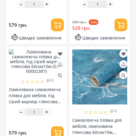
(SW-00002388)
00002386)
580 грн.
-10%
579 грн.
520 грн.
Швидке замовлення
Швидке замовлення
0
Ламінована самоклеюча
плівка для меблів, під
сірий мармур глянсова
60смх10м (SW-00002387)
0
Самоклеюча плівка для
меблів, ламінована
глянсова 60смх10м,
579 грн.