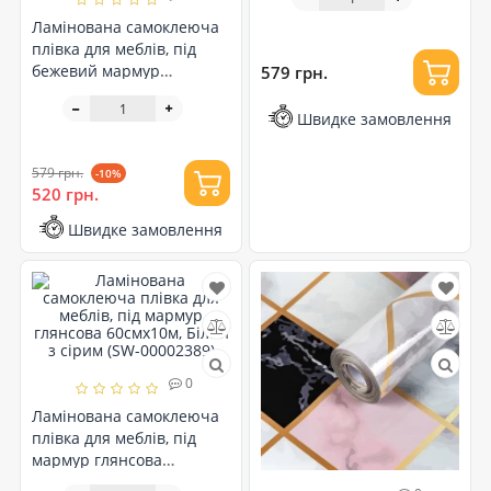
Ламінована самоклеюча
плівка для меблів, під
бежевий мармур
579 грн.
глянсова 60смх10м (SW-
00002392)
Швидке замовлення
579 грн.
-10%
520 грн.
Швидке замовлення
0
Ламінована самоклеюча
плівка для меблів, під
мармур глянсова
60смх10м, Білий з сірим