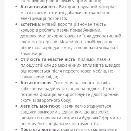
зменшуючи рівень шуму у приміщенні;
Антистатичність
: Використовуваний матеріал
містить антистатичні добавки, що запобігає
електризації покриття;
Естетика
: М'який ворс та різноманітність
кольорів роблять пазли привабливими,
дозволяючи використовувати їх як декоративний
елемент інтер'єру. Можливість комбінування
різних кольорів дає змогу створювати унікальні
композиції;
Стійкість та еластичність
: Килимок-пазл із
плюшу стійкий до механічних впливів та швидко
відновлюється після перестановки меблів, не
залишаючи слідів;
Антиковзання
: Тиснення на звороті пазлів
забезпечує надійну фіксацію на підлозі. Якщо
потрібна фіксація використовуйте двосторонній
скотч зі зворотного боку;
Легкість монтажу
: Пазли легко з'єднуються
завдяки замковим з'єднанням, що дозволяє
швидко створювати покриття будь-якої форми та
розміру без спеціальних інструментів;
Простота догляду
: покриття легко можна мити