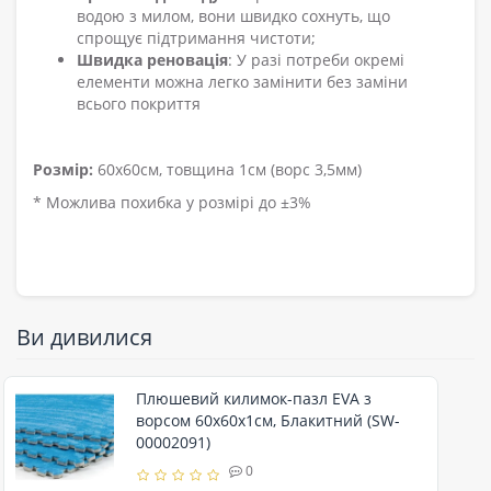
водою з милом, вони швидко сохнуть, що
спрощує підтримання чистоти;
Швидка реновація
: У разі потреби окремі
елементи можна легко замінити без заміни
всього покриття
Розмір:
60х60см, товщина 1см (ворс 3,5мм)
* Можлива похибка у розмірі до ±3%
Ви дивилися
Плюшевий килимок-пазл EVA з
ворсом 60х60х1см, Блакитний (SW-
00002091)
0