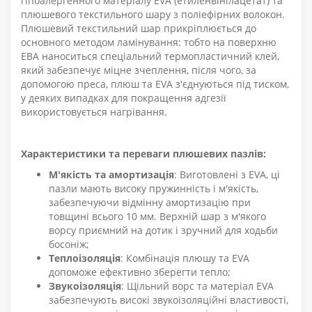
гіпоалергенного матеріалу EVA (етиленвінілацетат) та
плюшевого текстильного шару з поліефірних волокон.
Плюшевий текстильний шар прикріплюється до
основного методом ламінування: тобто на поверхню
ЕВА наноситься спеціальний термопластичний клей,
який забезпечує міцне зчеплення, після чого, за
допомогою преса, плюш та EVA з'єднуються під тиском,
у деяких випадках для покращення адгезії
використовується нагрівання.
Характеристики та переваги плюшевих пазлів:
М'якість та амортизація
: Виготовлені з EVA, ці
пазли мають високу пружинність і м'якість,
забезпечуючи відмінну амортизацію при
товщині всього 10 мм. Верхній шар з м'якого
ворсу приємний на дотик і зручний для ходьби
босоніж;
Теплоізоляція
: Комбінація плюшу та EVA
допоможе ефективно зберегти тепло;
Звукоізоляція
: Щільний ворс та матеріал EVA
забезпечують високі звукоізоляційні властивості,