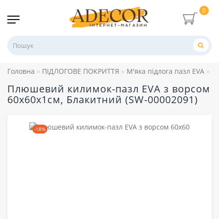
0
Головна
ПІДЛОГОВЕ ПОКРИТТЯ
М'яка підлога пазл EVA
П
Плюшевий килимок-пазл EVA з ворсом
60х60х1см, Блакитний (SW-00002091)
-18%