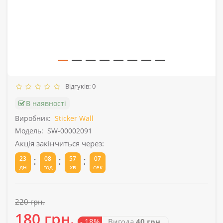
Відгуків: 0
В наявності
Виробник:
Sticker Wall
Модель:
SW-00002091
Акція закінчиться через:
:
:
:
23
08
57
07
дн
год
хв
сек
220 грн.
180 грн.
- 18%
Вигода
40 грн.