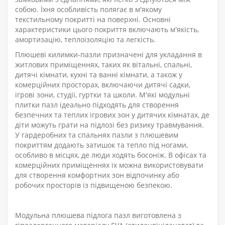
собою. Їхня особливість полягає в м'якому
текстильному покритті на поверхні. Основні
характеристики цього покриття включають м'якість,
амортизацію, теплоізоляцію та легкість.
Плюшеві килимки-пазли призначені для укладання в
житлових приміщеннях, таких як вітальні, спальні,
дитячі кімнати, кухні та ванні кімнати, а також у
комерційних просторах, включаючи дитячі садки,
ігрові зони, студії, гуртки та школи. М'які модульні
плитки пазл ідеально підходять для створення
безпечних та теплих ігрових зон у дитячих кімнатах, де
діти можуть грати на підлозі без ризику травмування.
У гардеробних та спальнях пазли з плюшевим
покриттям додають затишок та тепло під ногами,
особливо в місцях, де люди ходять босоніж. В офісах та
комерційних приміщеннях їх можна використовувати
для створення комфортних зон відпочинку або
робочих просторів із підвищеною безпекою.
Модульна плюшева підлога пазл виготовлена ​​з