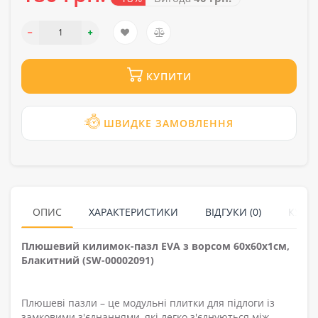
КУПИТИ
ШВИДКЕ ЗАМОВЛЕННЯ
ОПИС
ХАРАКТЕРИСТИКИ
ВІДГУКИ (0)
КУПУ
Плюшевий килимок-пазл EVA з ворсом 60х60х1см,
Блакитний (SW-00002091)
Плюшеві пазли – це модульні плитки для підлоги із
замковими з'єднаннями, які легко з'єднуються між