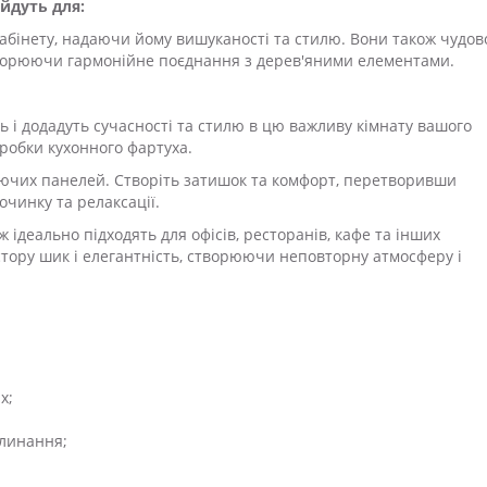
ійдуть для:
абінету, надаючи йому вишуканості та стилю. Вони також чудов
 створюючи гармонійне поєднання з дерев'яними елементами.
нь і додадуть сучасності та стилю в цю важливу кімнату вашого
робки кухонного фартуха.
ючих панелей. Створіть затишок та комфорт, перетворивши
очинку та релаксації.
 ідеально підходять для офісів, ресторанів, кафе та інших
тору шик і елегантність, створюючи неповторну атмосферу і
х;
глинання;