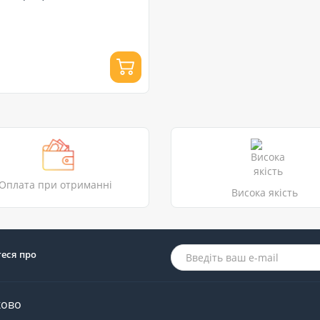
Оплата при отриманні
Висока якість
теся про
ково