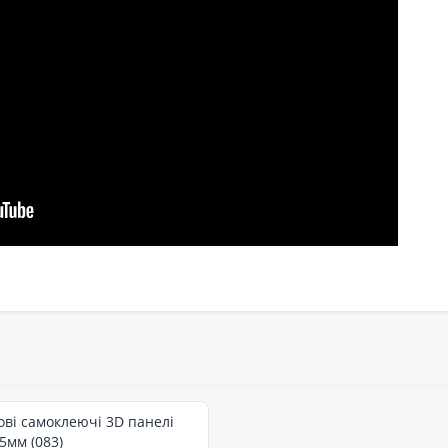
нові самоклеючі 3D панелі
5мм (083)