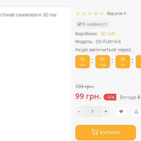
Відгуків: 0
В наявності
Виробник:
3D Loft
Модель:
OS-FLM14-6
Акція закінчиться через:
:
:
:
26
04
35
дн
год
хв
105 грн.
99 грн.
- 6%
Вигода
6
КУПИТИ