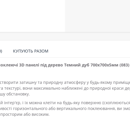
)
КУПУЮТЬ РАЗОМ
амоклеючі 3D панелі під дерево Темний дуб 700x700x5мм (083)
 створити затишну та природну атмосферу у будь-якому приміщ
та текстурі, вони максимально наближені до природної краси де
шу обстановку.
й інтер'єр, і їх можна клеїти на будь-яку поверхню (схоплюютьс
ливості горизонтального або вертикального поклеювання, ви зм
ш просторим або високим.