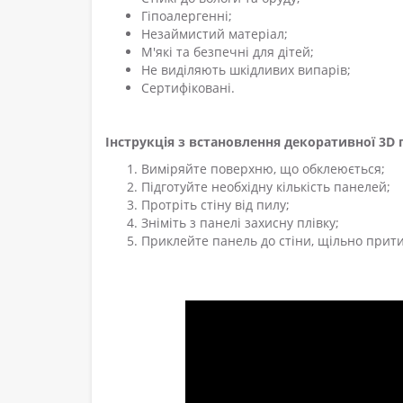
Гіпоалергенні;
Незаймистий матеріал;
М'які та безпечні для дітей;
Не виділяють шкідливих випарів;
Сертифіковані.
Інструкція з встановлення декоративної 3D п
Виміряйте поверхню, що обклеюється;
Підготуйте необхідну кількість панелей;
Протріть стіну від пилу;
Зніміть з панелі захисну плівку;
Приклейте панель до стіни, щільно прити