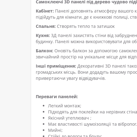
Самоклеючі 3D панелі під дерево чудово під
Кабінет
:
Панелі доповнять атмосферу вашого к
підійдуть для кімнати, де є книжкові полиці,
Спальня
:
Створять тепло та затишок
Кухня
:
3Д панелі захистять стіни від забрудне
будинку. Панелі можна використовувати для об
Балкон
:
Оновіть балкон за допомогою самокле
звичайний простір на унікальне місце для відп
Інші приміщення
:
Декоративні 3D панелі також
громадських місць. Вони додадуть вашому прос
привертаючи увагу відвідувачів.
Переваги панелей:
Легкий монтаж;
Підходять для поклейки на нерівних стіна
Якісний утеплювач ;
Має властивості шумоізоляції та вібропо
Мийні;
Стійкі до вологи та бруду;