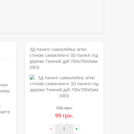
3Д панелі самоклейка, м'які
стінові самоклеючі 3D панелі під
дерево Темний дуб 700x700x5мм
(083)
енні
рева,
я
105 грн.
ожете
99 грн.