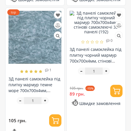
top
0
3Д панелі самоклейка під
плитку чорний мармур
700x700x4мм, стінові
самоклеючі 3D панелі
1
(192)
3Д панелі самоклейка під
плитку мармур темне
105 грн.
-15%
море 700x700x4мм,
89 грн.
стінові самоклеючі 3D
панелі (362)
Швидке замовлення
105 грн.