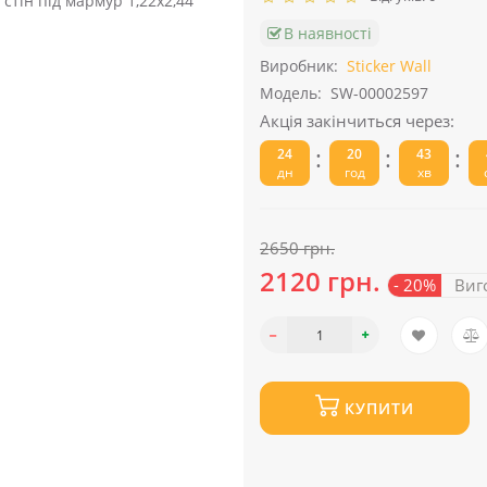
В наявності
Виробник:
Sticker Wall
Модель:
SW-00002597
Акція закінчиться через:
:
:
:
24
20
43
дн
год
хв
2650 грн.
2120 грн.
- 20%
Виг
КУПИТИ