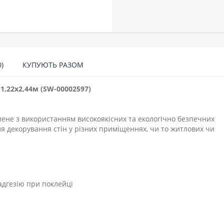
)
КУПУЮТЬ РАЗОМ
1,22х2,44м (SW-00002597)
лене з використанням високоякісних та екологічно безпечних
ля декорування стін у різних приміщеннях, чи то житлових чи
адгезію при поклейці