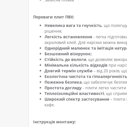
Переваги плит ПВХ:
Невелика вага та гнучкість
, що полегш
рішення;
Легкість встановлення
- легка підготовк
акриловий клей. Для нарізки можна викор
Однорідний малюнок та імітація натур
Безшовний візерунок;
Стійкість до вологи
, що дозволяє викор
Мінімальна кількість відходів
при наріз
Довгий термін служби
– від 20 років, щ
Екологічна чистота та гіпоалергенність
Пожежна безпека
, що забезпечує безпе
Простота догляду
- плити легко чистити 
Теплоізоляційні властивості
, що сприя
Широкий спектр застосування
– плити 
кафе.
Інструкція монтажу: