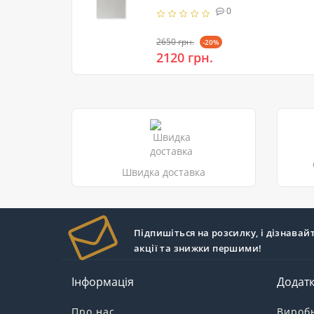
0
2650 грн.
-20%
2120 грн.
Швидка доставка
Підпишіться на розсилку, і дізнавай
акції та знижки першими!
Інформація
Додат
Про нас
Вироб