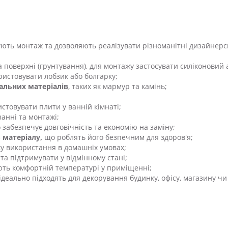
ують монтаж та дозволяють реалізувати різноманітні дизайнерс
а поверхні (грунтування), для монтажу застосувати силіконовий 
истовувати лобзик або болгарку;
альних матеріалів
, таких як мармур та камінь;
истовувати плити у ванній кімнаті;
анні та монтажі;
о забезпечує довговічність та економію на заміну;
 матеріалу,
що роблять його безпечним для здоров'я;
ку використання в домашніх умовах;
та підтримувати у відмінному стані;
ють комфортній температурі у приміщенні;
ідеально підходять для декорування будинку, офісу, магазину чи