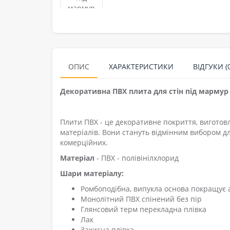
ОПИС
ХАРАКТЕРИСТИКИ
ВІДГУКИ (0
Декоративна ПВХ плита для стін під мармур 
Плити ПВХ - це декоративне покриття, виготов
матеріалів. Вони стануть відмінним вибором д
комерційних.
Матеріал
- ПВХ - полівінілхлорид
Шари матеріалу:
Ромбоподібна, випукла основа покращує 
Монолітний ПВХ спінений без пір
Глянсовий терм перекладна плівка
Лак
Захисна плівка