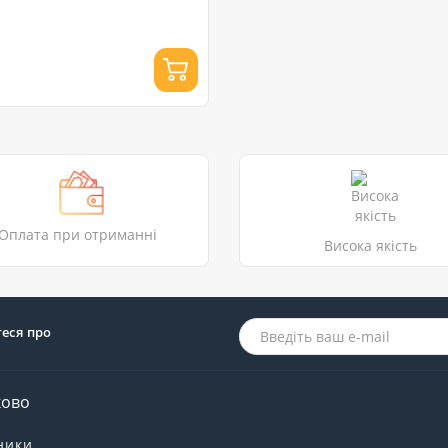
Оплата при отриманні
Висока якість
теся про
ково
ники