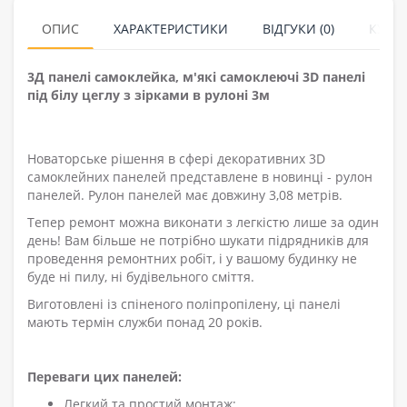
ОПИС
ХАРАКТЕРИСТИКИ
ВІДГУКИ (0)
КУПУ
3Д панелі самоклейка, м'які самоклеючі 3D панелі
під білу цеглу з зірками в рулоні 3м
Новаторське рішення в сфері декоративних 3D
самоклейних панелей представлене в новинці - рулон
панелей. Рулон панелей має довжину 3,08 метрів.
Тепер ремонт можна виконати з легкістю лише за один
день! Вам більше не потрібно шукати підрядників для
проведення ремонтних робіт, і у вашому будинку не
буде ні пилу, ні будівельного сміття.
Виготовлені із спіненого поліпропілену, ці панелі
мають термін служби понад 20 років.
Переваги цих панелей:
Легкий та простий монтаж;