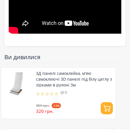
Ви дивилися
3Д панелі самоклейка, м'які
самоклеючі 3D панелі під білу цеглу з
зірками в рулоні 3м
0
369 грн.
-13%
320 грн.