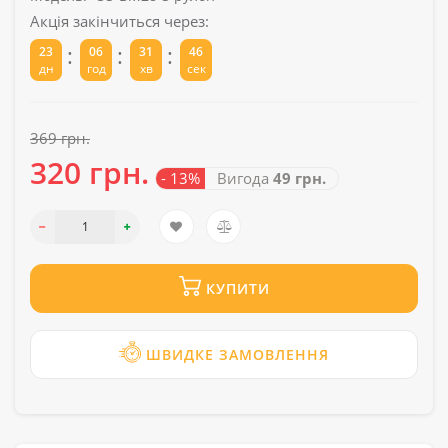
Акція закінчиться через:
:
:
:
23
06
31
45
дн
год
хв
сек
369 грн.
320 грн.
- 13%
Вигода
49 грн.
КУПИТИ
ШВИДКЕ ЗАМОВЛЕННЯ