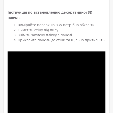
Інструкція по встановленню декоративної 3D
панелі:
Виміряйте поверхню, яку потрібно обклеїти.
Очистіть стіну від пилу.
Зніміть захисну плівку з панелі.
Приклейте панель до стіни та щільно притисніть.