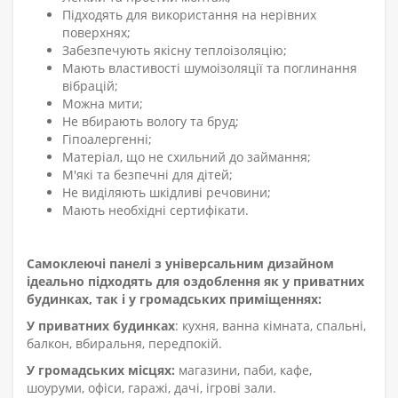
Підходять для використання на нерівних
поверхнях;
Забезпечують якісну теплоізоляцію;
Мають властивості шумоізоляції та поглинання
вібрацій;
Можна мити;
Не вбирають вологу та бруд;
Гіпоалергенні;
Матеріал, що не схильний до займання;
М'які та безпечні для дітей;
Не виділяють шкідливі речовини;
Мають необхідні сертифікати.
Самоклеючі панелі з універсальним дизайном
ідеально підходять для оздоблення як у приватних
будинках, так і у громадських приміщеннях:
У приватних будинках
: кухня, ванна кімната, спальні,
балкон, вбиральня, передпокій.
У громадських місцях:
магазини, паби, кафе,
шоуруми, офіси, гаражі, дачі, ігрові зали.