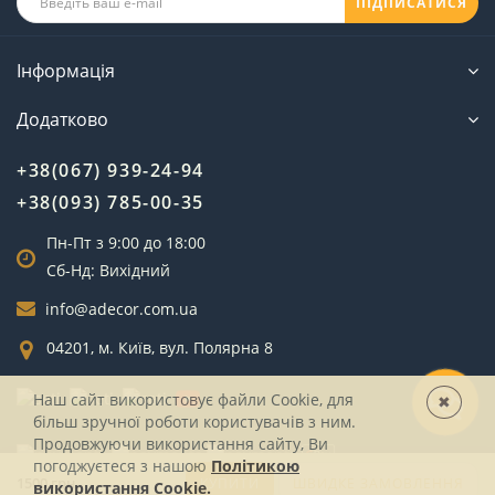
ПІДПИСАТИСЯ
Інформація
Додатково
+38(067) 939-24-94
+38(093) 785-00-35
Пн-Пт з 9:00 до 18:00
Сб-Нд: Вихідний
info@adecor.com.ua
04201, м. Київ, вул. Полярна 8
Наш сайт використовує файли Cookie, для
✖
більш зручної роботи користувачів з ним.
Продовжуючи використання сайту, Ви
погоджуєтеся з нашою
Політикою
1500 грн.
КУПИТИ
ШВИДКЕ ЗАМОВЛЕННЯ
використання Cookie.