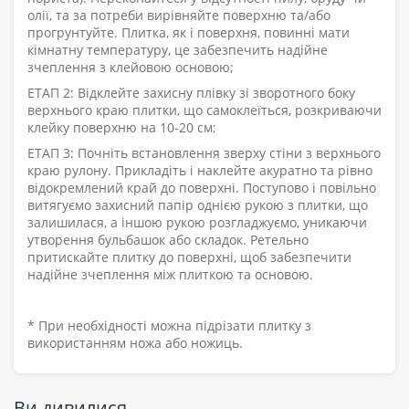
олії, та за потреби вирівняйте поверхню та/або
прогрунтуйте. Плитка, як і поверхня, повинні мати
кімнатну температуру, це забезпечить надійне
зчеплення з клейовою основою;
ЕТАП 2: Відклейте захисну плівку зі зворотного боку
верхнього краю плитки, що самоклеїться, розкриваючи
клейку поверхню на 10-20 см;
ЕТАП 3: Почніть встановлення зверху стіни з верхнього
краю рулону. Прикладіть і наклейте акуратно та рівно
відокремлений край до поверхні. Поступово і повільно
витягуємо захисний папір однією рукою з плитки, що
залишилася, а іншою рукою розгладжуємо, уникаючи
утворення бульбашок або складок. Ретельно
притискайте плитку до поверхні, щоб забезпечити
надійне зчеплення між плиткою та основою.
* При необхідності можна підрізати плитку з
використанням ножа або ножиць.
Ви дивилися