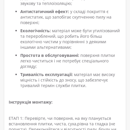
звукову та теплоізоляцію;
Антистатичний ефект:
у складі покриття є
антистатик, що запобігає скупченню пилу на
поверхні;
Екологічність:
матеріал може бути утилізований
та перероблений, що робить його більш
екологічно чистим у порівнянні з деякими
іншими альтернативами;
Простота в обслуговуванні:
поверхня плитки
легко чиститься і не потребує спеціального
догляду;
Тривалість експлуатації:
матеріал має високу
міцність і стійкість до зносу, що забезпечує
тривалий термін служби плитки.
Інструкція монтажу:
ЕТАП 1: Перевірте, чи поверхня, на яку планується
встановлення плитки, чиста, суха,рівна та гладка (не
пориста). Переконайтеся у відсутності пилу, бруду чи