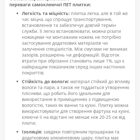
переваги
самоклеючої
ПЕТ плитки:
Легкість та міцність:
плитка легка, але в той же
час міцна, що спрощує транспортування,
встановлення та забезпечує довгий термін
служби. Її легко встановлювати, можна різати
ножицями чи монтажним ножем, не потрібно
застосування додаткових матеріалів чи
залучення спеціалістів. Між смугами не виникає
зазорів, розширень чи деформацій. Відсоток
втрати при обрізанні становить лише 1%, що є
найкращим показником серед інших настінних
покриттів;
Стійкість до вологи:
матеріал стійкий до впливу
вологи та пари, а також не піддається утворенню
плісняви, що робить його ідеальним для
використання в приміщеннях з підвищеною
вологістю, таких як ванни та кухні. Плитку можна
використовувати для створення фартуха на кухні,
клеючи її на відстані не менше ніж 20-25 см від
плити;
Ізоляція:
завдяки повітряним прошаркам та
додатковому алюмінієвому шару, плитка має