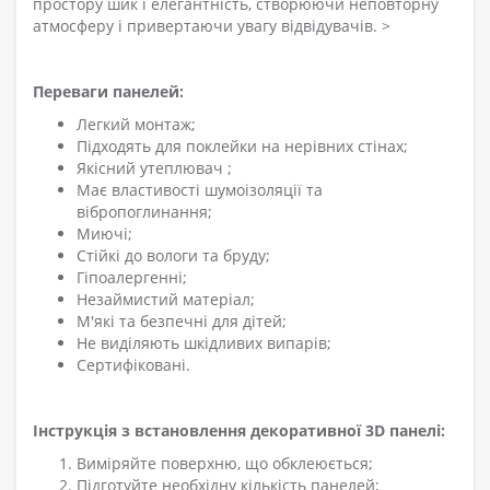
простору шик і елегантність, створюючи неповторну
атмосферу і привертаючи увагу відвідувачів. >
Переваги панелей:
Легкий монтаж;
Підходять для поклейки на нерівних стінах;
Якісний утеплювач ;
Має властивості шумоізоляції та
вібропоглинання;
Миючі;
Стійкі до вологи та бруду;
Гіпоалергенні;
Незаймистий матеріал;
М'які та безпечні для дітей;
Не виділяють шкідливих випарів;
Сертифіковані.
Інструкція з встановлення декоративної 3D панелі:
Виміряйте поверхню, що обклеюється;
Підготуйте необхідну кількість панелей;