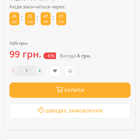
Акція закінчиться через:
:
:
:
24
23
47
21
дн
год
хв
сек
105 грн.
99 грн.
- 6%
Вигода
6 грн.
КУПИТИ
ШВИДКЕ ЗАМОВЛЕННЯ