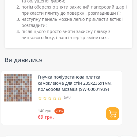
та облущеної фарби;
потім обережно зняти захисний паперовий шар і
прикласти плитку до поверхні, розгладивши її;
наступну панель можна легко прикласти встик і
розгладити;
після цього просто зняти захисну плівку з
лицьового боку, і ваш інтер'єр зміниться.
Ви дивилися
Гнучка поліуретанова плитка
самоклеюча для стін 235х235х1мм,
Кольорова мозаїка (SW-00001939)
0
140 грн.
-51%
69 грн.