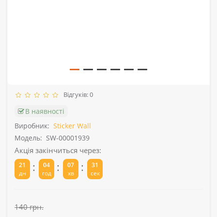
Відгуків: 0
В наявності
Виробник:
Sticker Wall
Модель:
SW-00001939
Акція закінчиться через:
:
:
:
21
04
07
31
дн
год
хв
сек
140 грн.