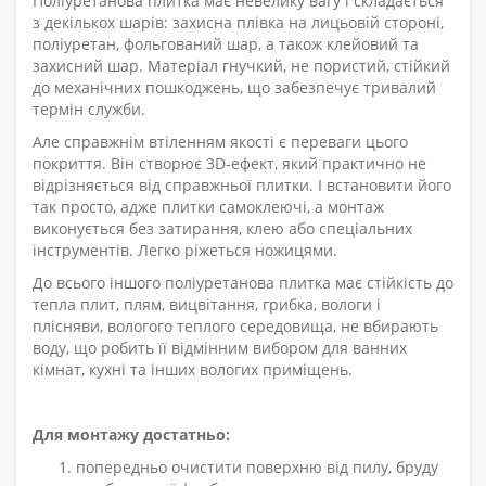
Поліуретанова плитка має невелику вагу і складається
з декількох шарів: захисна плівка на лицьовій стороні,
поліуретан, фольгований шар, а також клейовий та
захисний шар. Матеріал гнучкий, не пористий, стійкий
до механічних пошкоджень, що забезпечує тривалий
термін служби.
Але справжнім втіленням якості є переваги цього
покриття. Він створює 3D-ефект, який практично не
відрізняється від справжньої плитки. І встановити його
так просто, адже плитки самоклеючі, а монтаж
виконується без затирання, клею або спеціальних
інструментів. Легко ріжеться ножицями.
До всього іншого поліуретанова плитка має стійкість до
тепла плит, плям, вицвітання, грибка, вологи і
плісняви, вологого теплого середовища, не вбирають
воду, що робить її відмінним вибором для ванних
кімнат, кухні та інших вологих приміщень.
Для монтажу достатньо:
попередньо очистити поверхню від пилу, бруду