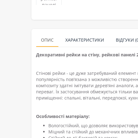
ОПИС
ХАРАКТЕРИСТИКИ
ВІДГУКИ (0
Декоративні рейки на стіну, рейкові панелі 
Стінові рейки - це дуже затребуваний
елемент п
популярність пов'язана з можливістю створенн
композиту здатні імітувати дерев'яні аналоги,
переваг. Їх застосування обмежується тільки 
приміщенні: спальні, вітальні, передпокої, кухні
Особливості матеріалу:
Вологостійкий, що дозволяє використовув
Міцний та стійкий до механічних впливів
Стійкий до дії бактерій та комах;