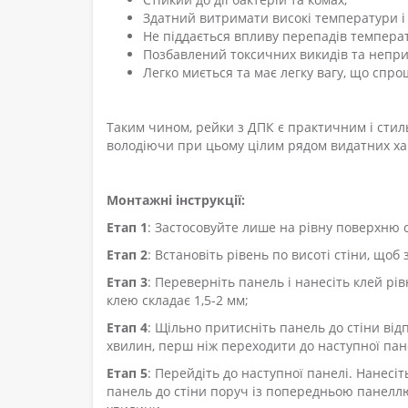
Здатний витримати високі температури і
Не піддається впливу перепадів температу
Позбавлений токсичних викидів та непри
Легко миється та має легку вагу, що спр
Таким чином, рейки з ДПК є практичним і стил
володіючи при цьому цілим рядом видатних ха
Монтажні інструкції:
Етап 1
: Застосовуйте лише на рівну поверхню 
Етап 2
: Встановіть рівень по висоті стіни, що
Етап 3
: Переверніть панель і нанесіть клей р
клею складає 1,5-2 мм;
Етап 4
: Щільно притисніть панель до стіни від
хвилин, перш ніж переходити до наступної пан
Етап 5
: Перейдіть до наступної панелі. Нанесіт
панель до стіни поруч із попередньою панеллю 