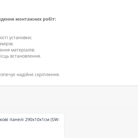
едення монтажних робіт:
ості установки;
мірів;
ання матеріалів;
ісць встановлення.
езпечує надійне скріплення.
кові панелі 290х10х1см (SW-