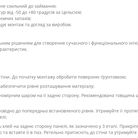
 не схильний до займання;
р від -50 до +80 градусів за Цельсієм;
ємних запахів;
ощує монтаж та догляд за виробом.
ьним рішенням для створення сучасного і функціонального інтер
рактеристик.
стіни.
До початку монтажу обробити поверхню ґрунтовкою;
б забезпечити рівне розташування матеріалу;
івномірним шаром на її задню сторону. Рекомендована товщина 
повідно до попередньо встановленого рівня. Утримуйте її протя
елі;
ь клей на задню сторону панелі, як зазначено у 3 етапі. Прикріп
та вставте її в паз. Ретельно притисніть до стіни та утримуйте