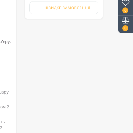
ШВИДКЕ ЗАМОВЛЕННЯ
0
0
'єру,
шару
гом 2
іть
 2