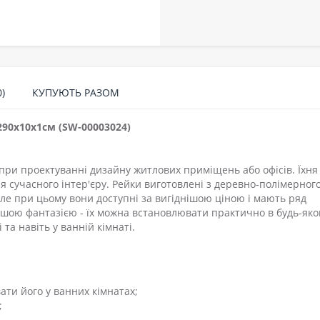
)
КУПУЮТЬ РАЗОМ
290х10х1см (SW-00003024)
ри проектуванні дизайну житлових приміщень або офісів. Їхня
я сучасного інтер'єру. Рейки виготовлені з деревно-полімерног
 але при цьому вони доступні за вигіднішою ціною і мають ряд
вашою фантазією - їх можна встановлювати практично в будь-як
 та навіть у ванній кімнаті.
ати його у ванних кімнатах;
;