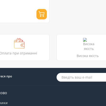
Оплата при отриманні
Висока якість
теся про
ково
ники