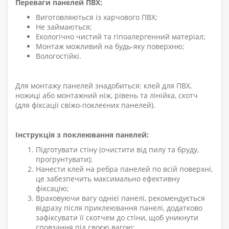
Переваги панелей ПВХ:
Виготовляються із харчового ПВХ;
Н
е займаються;
Екологічно чистий та гіпоалергенний матеріал;
Монтаж можливий
на
будь-яку поверхню;
Вологостійкі.
Для монтажу панелей знадобиться: клей для ПВХ,
ножиці або монтажний ніж, рівень та лінійка, скотч
(для фіксації свіжо-поклеєних панелей).
Інструкція з поклеювання панелей:
Підготувати стіну (очистити від пилу та бруду,
прогрунтувати);
Нанести клей на ребра панелей по всій поверхні,
це забезпечить максимально ефективну
фіксацію;
Враховуючи вагу однієї панелі, рекомендується
відразу після приклеювання панелі, додатково
зафіксувати її скотчем до стіни, щоб уникнути
сповзання під своєю вагою;