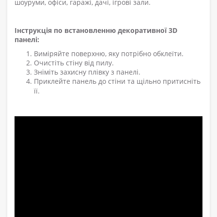
шоуруми, офіси, гаражі, дачі, ігрові зали.
Інструкція по встановленню декоративної 3D
панелі:
Виміряйте поверхню, яку потрібно обклеїти.
Очистіть стіну від пилу.
Зніміть захисну плівку з панелі.
Приклейте панель до стіни та щільно притисніть
її.