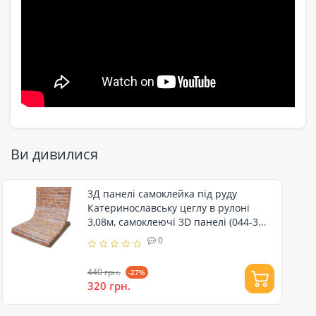
Ви дивилися
3Д панелі самоклейка під руду
Катеринославську цеглу в рулоні
3,08м, самоклеючі 3D панелі (044-3
рулон)
0
440 грн.
-27%
320 грн.