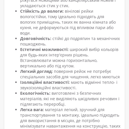
ріжуться ножицями
або
канцелярським
ножем і
укладаються стик у стик.
Стійкість до вологи:
вінілові рейки
вологостійки, тому
ідеально підходять для
вологих приміщень,
таких як ванна кімната або
кухня,
не деформуються під впливом пари або
води.
Довговічність:
стійкі до подряпин
та
механічних
пошкоджень.
Естетичні можливості:
широкий вибір кольорів
для будь-яких інтер'єрних рішень.
Встановлювати можна горизонтально,
вертикально або під кутом.
Легкий догляд:
поверхня рейок не потребує
спеціальних засобів для чищення
, легко миються
Ізоляційні властивості:
мають відмінні тепло- і
звукоізоляційні властивості.
Екологічність:
виготовлені з безпечних
матеріалів, які не виділяють шкідливих речовин і
підлягають переробці.
Легка вага:
матеріал
легкий,
зручний для
транспортування та монтажу, ідеально підходить
для використання в місцях, де потрібно
мінімізувати навантаження на конструкцію, таких