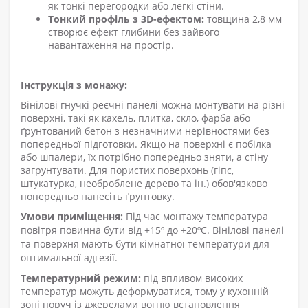
як тонкі перегородки або легкі стіни
.
Тонкий профіль з 3D-ефектом:
товщина 2,8 мм
створює ефект глибини без зайвого
навантаження на простір.
Інструкція з монажу:
Вінілові гнучкі
реєчні панелі
можна монтувати на різні
поверхні, такі як кахель, плитка, скло, фарба або
ґрунтований бетон з незначними нерівностями
без
попередньої підготовки
. Якщо на поверхні є побілка
або шпалери, їх потрібно попередньо зняти, а стіну
загрунтувати. Для пористих поверхонь (гіпс,
штукатурка, необроблене дерево та ін.) обов'язково
попередньо нанесіть ґрунтовку.
Умови приміщення:
Під час монтажу температура
повітря повинна бути від +15º до +20ºС. Вінілові панелі
та поверхня мають бути кімнатної температури для
оптимальної адгезії.
Температурний режим:
під впливом високих
температур можуть деформуватися
, тому у
кухонній
зоні поруч із джерелами вогню встановлення