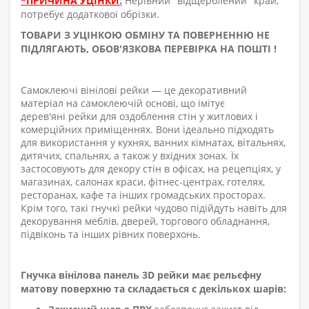
*ПРИЧИНА УЦІНКИ
:
Нерівний "відщерблений" край,
потребує додаткової обрізки.
ТОВАРИ З УЦІНКОЮ ОБМІНУ ТА ПОВЕРНЕННЮ НЕ
ПІДЛЯГАЮТЬ, ОБОВ'ЯЗКОВА ПЕРЕВІРКА НА ПОШТІ !
Самоклеючі в
інілові рейки — це декоративний
матеріал
на самоклеючій основі
, що імітує
дерев'яні
рейки
для оздоблення стін у житлових і
комерційних приміщеннях. Вони ідеально підходять
для використання у кухнях, ванних кімнатах, вітальнях,
дитячих, спальнях, а також у
вхідних зонах
. Їх
застосовують
для декору стін
в офісах, на рецепціях, у
магазинах, салонах краси, фітнес-центрах, готелях,
ресторанах, кафе та інших громадських просторах.
Крім того, такі
гнучкі
рейки чудово
підійдуть навіть
для
декорування меблів, дверей, торгового обладнання,
підвіконь та інших рівних поверхонь.
Гнучка вінілова панель 3D рейки має рельєфну
матову поверхню та складається с декількох шарів
: