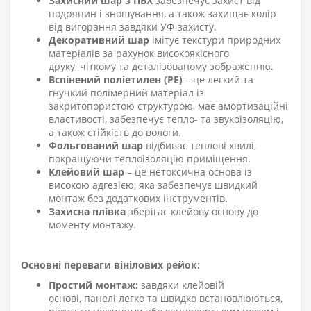
Захисний шар з ПВХ
забезпечує захист від
подряпин і зношування, а також захищає колір
від вигорання завдяки УФ-захисту.
Декоративний шар
імітує текстури природних
матеріалів за рахунок високоякісного
друку
,
чіткому та деталізованому зображенню.
Вспінений поліетилен (РЕ)
– це легкий та
гнучкий
полімерний матеріал із
закритопористою структурою
, має амортизаційні
властивості,
забезпечує тепло- та звукоізоляцію,
а також стійкість до вологи.
Фольгований шар
відбиває теплові хвилі,
покращуючи теплоізоляцію приміщення.
Клейовий шар
–
це нетоксична основа
із
високою адгезією
, яка
забезпечує швидкий
монтаж без додаткових інструментів.
Захисна плівка
зберігає клейову основу до
моменту монтажу.
Основні переваги вінілових рейок:
Простий монтаж:
завдяки клейовій
основі,
панелі
легко
та швидко
встановлюються,