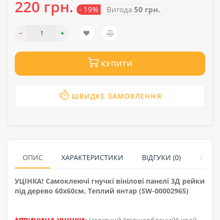
220 грн.
- 19%
Вигода
50 грн.
КУПИТИ
ШВИДКЕ ЗАМОВЛЕННЯ
ОПИС
ХАРАКТЕРИСТИКИ
ВІДГУКИ (0)
КУПУ
УЦІНКА! Самоклеючі гнучкі вінілові панелі 3Д рейки
під дерево 60х60см, Теплий янтар (SW-00002965)