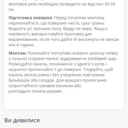
вінілов
их
ре
єк
необхідно проводити на відстані 30-50
см.
Підготовка поверхні:
Перед початком монтажу
переконайтеся, що поверхня чиста, суха і рівна.
Видаліть усі залишки пилу, бруду чи жиру. Якщо є
нерівності, використовуйте ґрунтовку для
вирівнювання, після чого дайте їй висохнути не менше
ніж 4 години.
Монтаж:
Починайте поступово знімати захисну плівку
з тильної сторони
панелі
, відкриваючи клейовий шар.
Розміщуйте панель, починаючи з одного з кутів, і
акуратно притискайте її до поверхні. Слідкуйте, щоб
панель лягала рівно і без утворення повітряних
бульбашок або складок. Для кращого прилягання
скористайтеся гумовим валиком або
розгладьте
панель
руками.
Ви дивилися