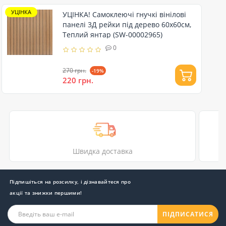
УЦІНКА
УЦІНКА! Самоклеючі гнучкі вінілові
панелі 3Д рейки під дерево 60х60см,
Теплий янтар (SW-00002965)
0
270 грн.
-19%
220 грн.
Швидка доставка
Підпишіться на розсилку, і дізнавайтеся про
акції та знижки першими!
ПІДПИСАТИСЯ