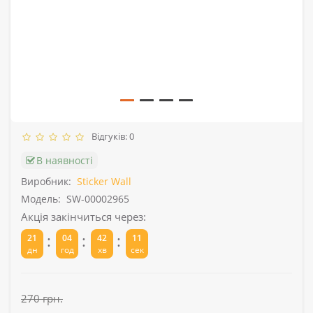
Відгуків: 0
В наявності
Виробник:
Sticker Wall
Модель:
SW-00002965
Акція закінчиться через:
:
:
:
21
04
42
11
дн
год
хв
сек
270 грн.