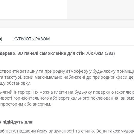
)
КУПУЮТЬ РАЗОМ
дерево, 3D панелі самоклейка для стін 70x70см (383)
 створити затишну та природну атмосферу у будь-якому приміщ
та текстурі, вони максимально наближені до природної краси де
шу обстановку.
ь-який інтер'єр, і їх можна клеїти на будь-яку поверхню (схоплю
ливості горизонтального або вертикального поклеювання, ви зм
ш просторим або високим.
 підійдуть для:
абінету, надаючи йому вишуканості та стилю. Вони також чудов