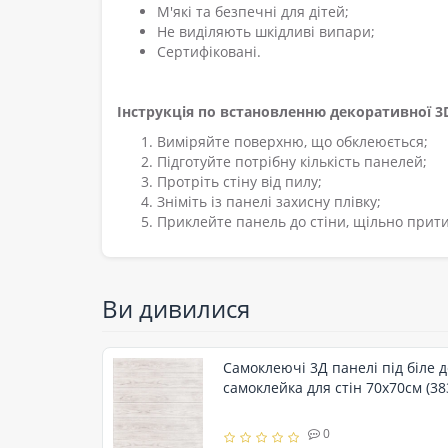
М'які та безпечні для дітей;
Не виділяють шкідливі випари;
Сертифіковані.
Інструкція по встановленню декоративної 3D
Виміряйте поверхню, що обклеюється;
Підготуйте потрібну кількість панелей;
Протріть стіну від пилу;
Зніміть із панелі захисну плівку;
Приклейте панель до стіни, щільно прити
Ви дивилися
Самоклеючі 3Д панелі під біле д
самоклейка для стін 70x70см (38
0