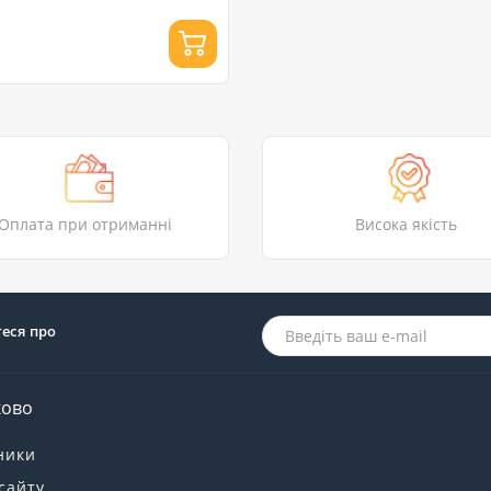
Оплата при отриманні
Висока якість
теся про
ково
ники
сайту