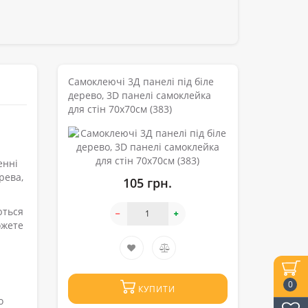
Самоклеючі 3Д панелі під біле
дерево, 3D панелі самоклейка
для стін 70x70см (383)
енні
рева,
105 грн.
ються
ожете
0
КУПИТИ
о