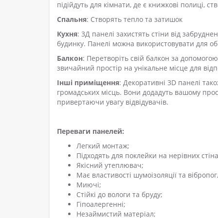
підійдуть для кімнати, де є книжкові полиці,
Спальня
: Створять тепло та затишок
Кухня
: 3Д панелі захистять стіни від забрудне
будинку. Панелі можна використовувати для об
Балкон
: Перетворіть свій балкон за допомог
звичайний простір на унікальне місце для відп
Інші приміщення
: Декоративні 3D панелі тако
громадських місць. Вони додадуть вашому про
привертаючи увагу відвідувачів.
Переваги панелей:
Легкий монтаж;
Підходять для поклейки на нерівних стіна
Якісний утеплювач;
Має властивості шумоізоляції та вібропо
Миючі;
Стійкі до вологи та бруду;
Гіпоалергенні;
Незаймистий матеріал;