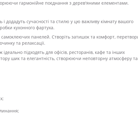
 створюючи гармонійне поєднання з дерев'яними елементами.
нь і додадуть сучасності та стилю у цю важливу кімнату вашого
робки кухонного фартуха.
ою самоклеючих панелей. Створіть затишок та комфорт, перетво
очинку та релаксації.
ж ідеально підходять для офісів, ресторанів, кафе та інших
стору шик та елегантність, створюючи неповторну атмосферу та
х;
глинання;