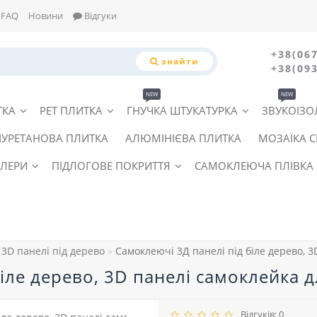
FAQ
Новини
Відгуки
+38(067
знайти
+38(093
NEW
NEW
ТКА
PET ПЛИТКА
ГНУЧКА ШТУКАТУРКА
ЗВУКОІЗО
ІУРЕТАНОВА ПЛИТКА
АЛЮМІНІЄВА ПЛИТКА
МОЗАЇКА 
ЛЕРИ
ПІДЛОГОВЕ ПОКРИТТЯ
САМОКЛЕЮЧА ПЛІВКА
3D панелі під дерево
Самоклеючі 3Д панелі під біле дерево, 3
іле дерево, 3D панелі самоклейка дл
Відгуків: 0