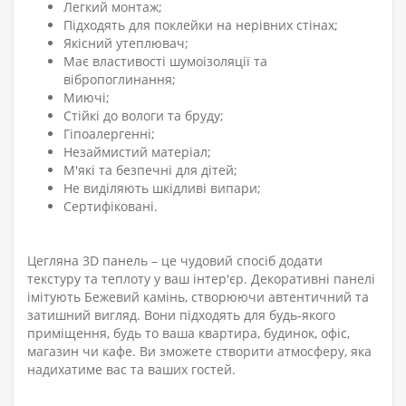
Легкий монтаж;
Підходять для поклейки на нерівних стінах;
Якісний утеплювач;
Має властивості шумоізоляції та
вібропоглинання;
Миючі;
Стійкі до вологи та бруду;
Гіпоалергенні;
Незаймистий матеріал;
М'які та безпечні для дітей;
Не виділяють шкідливі випари;
Сертифіковані.
Цегляна 3D панель – це чудовий спосіб додати
текстуру та теплоту у ваш інтер'єр. Декоративні панелі
імітують Бежевий камінь, створюючи автентичний та
затишний вигляд. Вони підходять для будь-якого
приміщення, будь то ваша квартира, будинок, офіс,
магазин чи кафе. Ви зможете створити атмосферу, яка
надихатиме вас та ваших гостей.