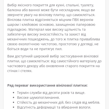
Вибір якісного покриття для кухні, спальні, туалету,
балкона або ванної може бути нескладним, якщо ви
звернете увагу на вінілову плитку, що самоклеїться.
Вінілова плитка відрізняється міцним ПВХ верхнім
шаром і клейовою основою, захищеною паперовою
підкладкою. Матеріал має високу щільність та
забезпечує високу зносостійкість та захист від
механічних пошкоджень, до того ж плитка приваблива
своєю екологічною чистотою, простотою у догляді, не
боїться води та не притягує пил.
Вам доступний широкий вибір застосування вінілової
плитки, що самоклеїться: від самостійного матеріалу до
часткового декору або оновлення старого покриття на
стінах і стелях.
Ряд переваг використання вінілової плитки:
Термін служби від десяти років та вище.
Високе шумопоглинання.
Стійкість до механічних дій, без слідів від меблів.
Відсутність деформації та вбирання вологи.