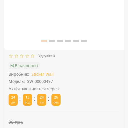
Відгуків: 0
В наявності
Виробник:
Sticker Wall
Модель:
SW-00000497
Акція закінчиться через:
:
:
:
24
15
24
26
дн
год
хв
сек
98 грн.