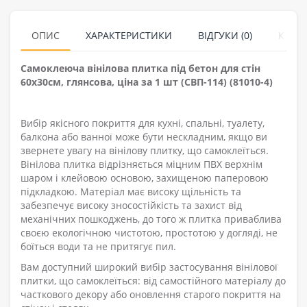
ОПИС
ХАРАКТЕРИСТИКИ
ВІДГУКИ (0)
КУПУ
Самоклеюча вінілова плитка під бетон для стін
60х30см, глянсова, ціна за 1 шт (СВП-114) (81010-4)
Вибір якісного покриття для кухні, спальні, туалету,
балкона або ванної може бути нескладним, якщо ви
звернете увагу на вінілову плитку, що самоклеїться.
Вінілова плитка відрізняється міцним ПВХ верхнім
шаром і клейовою основою, захищеною паперовою
підкладкою. Матеріал має високу щільність та
забезпечує високу зносостійкість та захист від
механічних пошкоджень, до того ж плитка приваблива
своєю екологічною чистотою, простотою у догляді, не
боїться води та не притягує пил.
Вам доступний широкий вибір застосування вінілової
плитки, що самоклеїться: від самостійного матеріалу до
часткового декору або оновлення старого покриття на