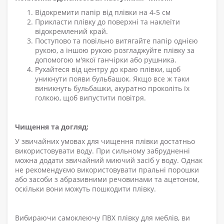
Відокремити папір від плівки на 4-5
см
Прикласти плівку до поверхні та наклеїти
відокремлений край.
Поступово та повільно витягайте папір однією
рукою, а іншою рукою розгладжуйте плівку за
допомогою м'якої ганчірки або рушника.
Рухайтеся від центру до краю плівки, щоб
уникнути появи бульбашок. Якщо все ж таки
виникнуть бульбашки, акуратно проколіть їх
голкою, щоб випустити повітря.
Чищення та догляд:
У звичайних умовах для чищення плівки достатньо
використовувати воду. При сильному забрудненні
можна додати звичайний миючий засіб у воду. Однак
не рекомендуємо використовувати пральні порошки
або засоби з абразивними речовинами та ацетоном,
оскільки вони можуть пошкодити плівку.
Вибираючи самоклеючу ПВХ плівку для меблів, ви