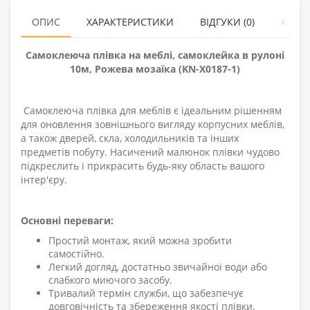
ОПИС
ХАРАКТЕРИСТИКИ
ВІДГУКИ (0)
КУПУ
Самоклеюча плівка на меблі, самоклейка в рулоні
10м, Рожева мозаїка (KN-X0187-1)
Самоклеюча
плівка для меблів
є ідеальним рішенням
для оновлення зовнішнього вигляду корпусних меблів,
а також дверей, скла, холодильників та інших
предметів побуту. Насичений малюнок плівки чудово
підкреслить і прикрасить будь-яку область вашого
інтер'єру.
Основні переваги:
Простий монтаж, який можна зробити
самостійно.
Легкий догляд, достатньо звичайної води або
слабкого миючого засобу.
Тривалий термін служби, що забезпечує
довговічність та збереження якості плівки.