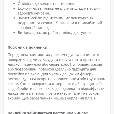
Стійкість до вологи та стирання;
Екологічність плівка не містить шкідливих для
здоров'я речовин.
Захист меблів від механічних пошкоджень,
подряпин та сколів, зберігаючи її привабливий
зовнішній вигляд.
Вигідна ціна, що робить плівку доступною.
Посібник з поклейки:
Перед початком монтажу рекомендується очистити
поверхню від жиру, бруду та пилу, а потім протерти
насухо її тканиною або серветкою. Поліровані, лакові
або пофарбовані поверхні ідеально підходять для
поклейки плівкою. Для чистих дощок чи фанери
рекомендується покрити їх поліефірним або ґрунтовим
лаком. Якщо поверхня має нерівності або тріщини, їх
слід обробити шпаклівкою для дерева та відшліфувати
наждачним папером, потім нанести ґрунт на основі
акрилу, щоб забезпечити міцне зчеплення плівки.
Поклейка здійснюється наступним чином: