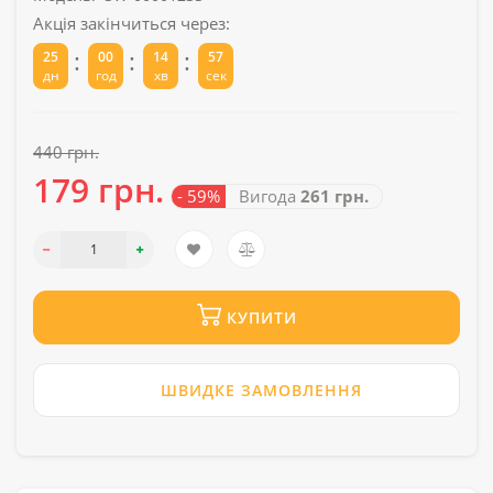
Акція закінчиться через:
:
:
:
25
00
14
57
дн
год
хв
сек
440 грн.
179 грн.
- 59%
Вигода
261 грн.
КУПИТИ
ШВИДКЕ ЗАМОВЛЕННЯ