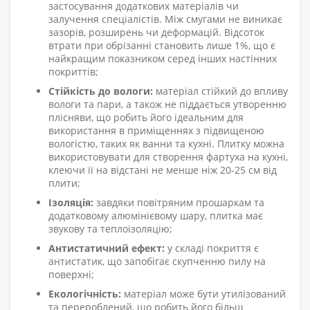
застосування додаткових матеріалів чи
залучення спеціалістів. Між смугами не виникає
зазорів, розширень чи деформацій. Відсоток
втрати при обрізанні становить лише 1%, що є
найкращим показником серед інших настінних
покриттів;
Стійкість до вологи:
матеріал стійкий до впливу
вологи та пари, а також не піддається утворенню
плісняви, що робить його ідеальним для
використання в приміщеннях з підвищеною
вологістю, таких як ванни та кухні. Плитку можна
використовувати для створення фартуха на кухні,
клеючи її на відстані не менше ніж 20-25 см від
плити;
Ізоляція:
завдяки повітряним прошаркам та
додатковому алюмінієвому шару, плитка має
звукову та теплоізоляцію;
Антистатичний ефект:
у складі покриття є
антистатик, що запобігає скупченню пилу на
поверхні;
Екологічність:
матеріал може бути утилізований
та перероблений, що робить його більш