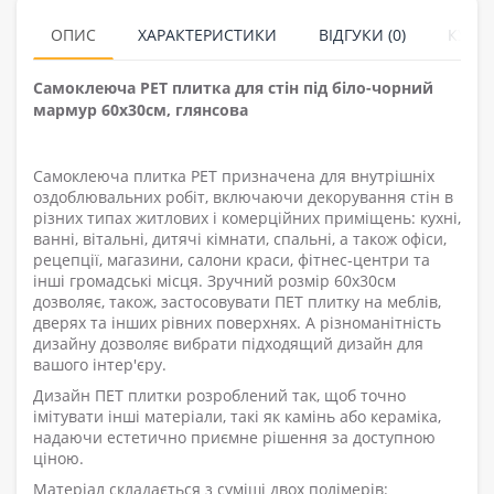
ОПИС
ХАРАКТЕРИСТИКИ
ВІДГУКИ (0)
КУПУ
Самоклеюча PET плитка для стін під біло-чорний
мармур 60х30см, глянсова
Самоклеюча плитка PET призначена для внутрішніх
оздоблювальних робіт, включаючи декорування стін в
різних типах житлових і комерційних приміщень: кухні,
ванні, вітальні, дитячі кімнати, спальні, а також офіси,
рецепції, магазини, салони краси, фітнес-центри та
інші громадські місця. Зручний розмір 60х30см
дозволяє
,
також
,
застосовувати ПЕТ плитку на меблів,
дверях та інших рівних поверхнях. А різноманітність
дизайну дозволяє вибрати підходящий дизайн для
вашого інтер'єру.
Дизайн ПЕТ плитки розроблений так, щоб точно
імітувати інші матеріали, такі як камінь або кераміка,
надаючи естетично приємне рішення за доступною
ціною.
Матеріал складається з суміші двох полімерів: