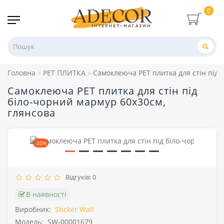
0
Головна
PET ПЛИТКА
Самоклеюча PET плитка для стін під 
Самоклеюча PET плитка для стін під
біло-чорний мармур 60х30см,
глянсова
-20%
Відгуків: 0
В наявності
Виробник:
Sticker Wall
Модель:
SW-00001679