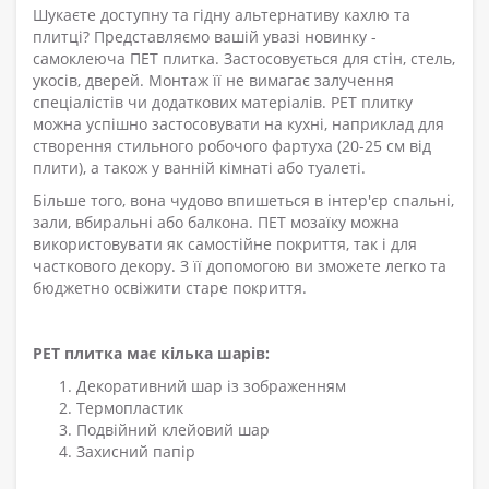
Шукаєте доступну та гідну альтернативу кахлю та
плитці? Представляємо вашій увазі новинку -
самоклеюча ПЕТ плитка. Застосовується для стін, стель,
укосів, дверей. Монтаж її не вимагає залучення
спеціалістів чи додаткових матеріалів. PET плитку
можна успішно застосовувати на кухні, наприклад для
створення стильного робочого фартуха (20-25 см від
плити), а також у ванній кімнаті або туалеті.
Більше того, вона чудово впишеться в інтер'єр спальні,
зали, вбиральні або балкона. ПЕТ мозаїку можна
використовувати як самостійне покриття, так і для
часткового декору. З її допомогою ви зможете легко та
бюджетно освіжити старе покриття.
PET плитка має кілька шарів:
Декоративний шар із зображенням
Термопластик
Подвійний клейовий шар
Захисний папір