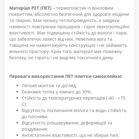
Матеріал PET (ПЕТ)
– термопластик із вініловим
покриттям, абсолютно безпечний для здоров'я людини
та тварин. Має низьку теплопровідність, а завдяки
наявності повітряних прошарків - гарні звукоізоляційні
властивості. Має підвищену стійкість до вологи і пари,
що забезпечує захист від них. Невелика вага та
товщина не навантажують конструкцію і не займають
вільного простору. Крім того, матеріал має пожежну
безпеку, не горить і не виділяє токсичного диму.
Перевага використання ПЕТ плитки самоклейки:
Легкий монтаж та догляд;
Економія тепла у кімнаті до 30%;
Стійкість до температурних перепадів (-40 - +75
С);
Відсутність поглинання вологи та води, стійкість
до плісняви;
Відсутність розшарування, деформацій та
роздування;
Антистатичні властивості, що не збирає пил;