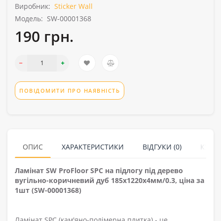
Виробник:
Sticker Wall
Модель:
SW-00001368
190 грн.
ПОВІДОМИТИ ПРО НАЯВНІСТЬ
ОПИС
ХАРАКТЕРИСТИКИ
ВІДГУКИ (0)
КУПУ
Ламінат SW ProFloor SPC на підлогу під дерево
вугільно-коричневий дуб 185х1220х4мм/0.3, ціна за
1шт (SW-00001368)
Ламінат SPC (кам'яно-полімерна плитка) - це