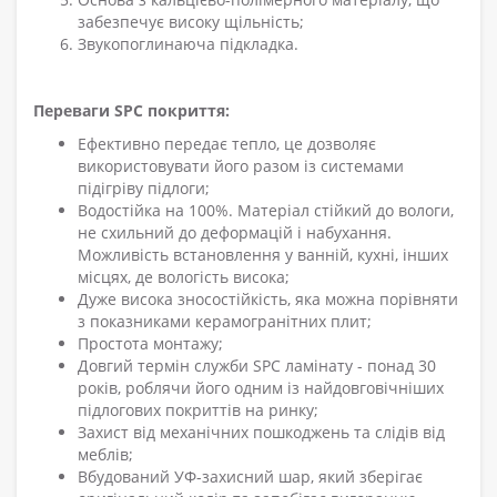
забезпечує високу щільніст
ь;
Звукопоглинаюча підкладка.
Переваги SPC покриття:
Ефективно передає тепло, це дозволяє
використовувати його разом із системами
підігріву підлоги;
Водостійка на 100%. Матеріал стійкий до вологи,
не схильний до деформацій і набухання.
Можливість встановлення у ванній, кухні, інших
місцях, де вологість висока
;
Дуже висока зносостійкість, яка можна порівняти
з показниками керамогранітних плит
;
Простота монтажу
;
Довгий термін служби SPC ламінату - понад 30
років, роблячи його одним із найдовговічніших
підлогових покриттів на ринку
;
Захист від механічних пошкоджень та слідів від
меблів
;
Вбудований УФ-захисний шар, який зберігає