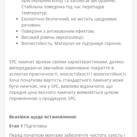
оригінальний колір та запобігає вигоранню.
Стабільна поведінка під час перепадів
температур
;
Екологічно безпечний, не містить шкідливих
речовин
;
Поверхня з антиковзним ефектом
;
Високий рівень звукоізоляції
;
Вогнестійкість. Матеріал не підтримує горіння.
SPC ламінат вражає своїми характеристиками, далеко
випереджаючи звичайне
ламіноване
покриття в
аспектах практичності, зносостійкості і вологостійкості.
Хоча початкова вартість стандартного ламінату може
бути нижчою, ніж у SPC, важливо відзначити, що
середня ціна якісного ламінату виявляється цілком
порівнянною з продукцією SPC.
Вказівки щодо встановлення:
Етап 1
Підготовка
Перед початком монтажу забезпечте чистоту, сухість і