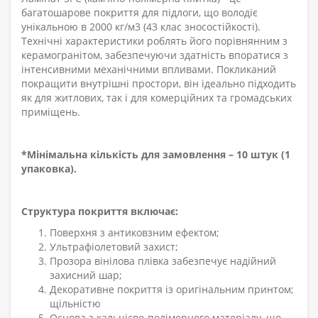
багатошарове покриття для підлоги, що володіє
унікальною в 2000 кг/м3 (43 клас зносостійкості).
Технічні характеристики роблять його порівнянним з
керамограніт
ом
, забезпечуючи здатність впоратися з
інтенсивними механічними впливами. Покликаний
покращити внутрішні простори, він ідеально підходить
як для житлових, так і для комерційних та громадських
приміщень.
*Мінімальна кількість для замовлення – 10 штук (1
упаковка).
Структура покриття включає:
Поверхня з антиковзним ефектом
;
Ультрафіолетовий захист
;
Прозора вінілова плівка забезпечує надійний
захисний шар
;
Декоративне покриття із оригінальним принтом
;
щільністю
Основа з кальцієво-полімерного матеріалу, що