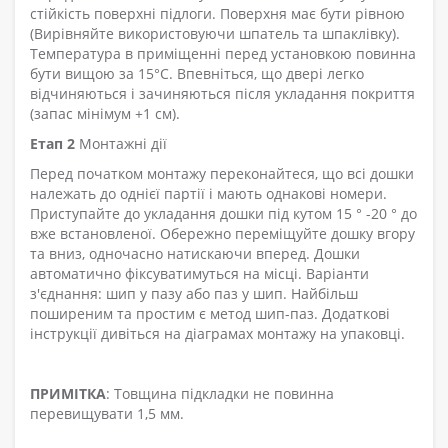
стійкість поверхні підлоги. Поверхня має бути рівною
(Вирівняйте використовуючи шпатель та шпаклівку).
Температура в приміщенні перед установкою повинна
бути вищою за 15°C. Впевніться, що двері легко
відчиняються і зачиняються після укладання покриття
(запас мінімум +1 см).
Етап 2
Монтажні дії
Перед початком монтажу переконайтеся, що всі дошки
належать до однієї партії і мають однакові номери.
Приступайте до укладання дошки під кутом 15 ° -20 ° до
вже встановленої. Обережно переміщуйте дошку вгору
та вниз, одночасно натискаючи вперед. Дошки
автоматично фіксуватимуться на місці. Варіанти
з'єднання: шип у пазу або паз у шип. Найбільш
поширеним та простим є метод шип-паз. Додаткові
інструкції дивіться на діаграмах монтажу на упаковці.
ПРИМІТКА
: Товщина підкладки не повинна
перевищувати 1,5 мм.