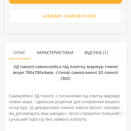
ШВИДКЕ ЗАМОВЛЕННЯ
ОПИС
ХАРАКТЕРИСТИКИ
ВІДГУКИ (1)
КУПУ
3Д панелі самоклейка під плитку мармур темне
море 700x700x4мм, стінові самоклеючі 3D панелі
(362)
Самоклеючі 3Д панелі з тисненням під плитку мармур
темне море - ідеальне рішення для оновлення вашого
інтер'єру. Ці декоративні панелі мають безліч переваг,
які допоможуть вам швидко і легко створити стильний і
сучасний простір без зайвого клопоту.