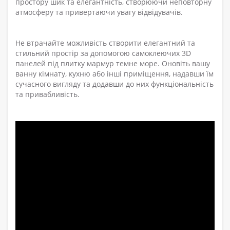
простору шик та елегантність, створюючи неповторну
атмосферу та привертаючи увагу відвідувачів.
Не втрачайте можливість створити елегантний та
стильний простір за допомогою самоклеючих 3D
панелей під плитку мармур темне море. Оновіть вашу
ванну кімнату, кухню або інші приміщення, надавши їм
сучасного вигляду та додавши до них функціональність
та привабливість.