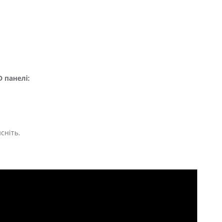
 панелі:
сніть.