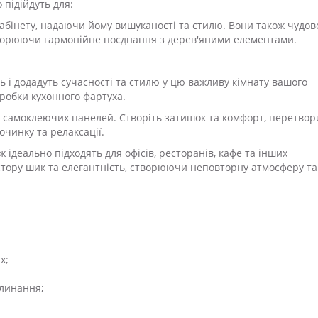
 підійдуть для:
абінету, надаючи йому вишуканості та стилю. Вони також чудов
 створюючи гармонійне поєднання з дерев'яними елементами.
нь і додадуть сучасності та стилю у цю важливу кімнату вашого
робки кухонного фартуха.
ою самоклеючих панелей. Створіть затишок та комфорт, перетво
очинку та релаксації.
ж ідеально підходять для офісів, ресторанів, кафе та інших
стору шик та елегантність, створюючи неповторну атмосферу та
х;
глинання;