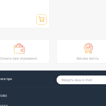
Оплата при отриманні
Висока якість
теся про
ково
ники