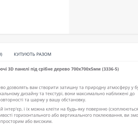
)
КУПУЮТЬ РАЗОМ
ючі 3D панелі під срібне дерево 700x700x5мм (3336-5)
ево дозволять вам створити затишну та природну атмосферу у б
кальному дизайну та текстурі, вони максимально наближені до
овторності та шарму у вашу обстановку.
й інтер'єр, і їх можна клеїти на будь-яку поверхню (схоплюютьс
ливості горизонтального або вертикального поклеювання, ви зм
ш просторим або високим.