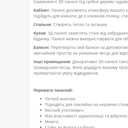
Самоклеючі 3D панелі під срібне дерево чудово
Кабінет
: Панелі доповнять атмосферу вашого к
підійдуть для кімнати, де є книжкові полиці,
Спальня
: Створять тепло та затишок
Кухня
: 3Д панелі захистять стіни від забрудне
будинку. Панелі можна використовувати для об
Балкон
: Перетворіть свій балкон за допомог
звичайний простір на унікальне місце для відп
Інші приміщення
: Декоративні 3D панелі тако
громадських місць. Вони додадуть вашому про
привертаючи увагу відвідувачів.
Переваги панелей:
Легкий монтаж;
Підходять для поклейки на нерівних стіна
Якісний утеплювач;
Має властивості шумоізоляції та вібропо
Миючі;
Стійкі до вологи та бруду;