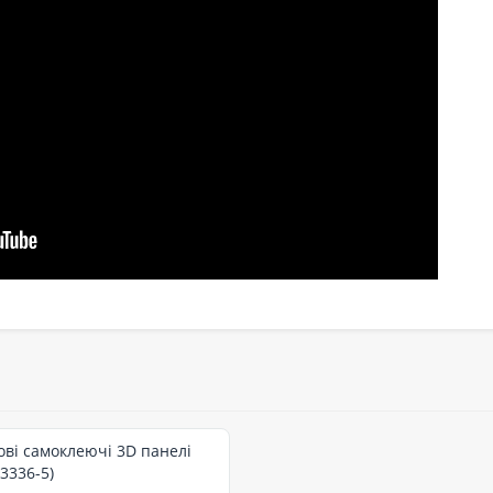
нові самоклеючі 3D панелі
3336-5)