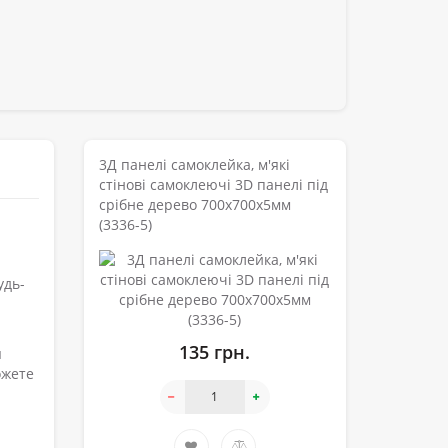
3Д панелі самоклейка, м'які
стінові самоклеючі 3D панелі під
срібне дерево 700x700x5мм
(3336-5)
удь-
135 грн.
я
ожете