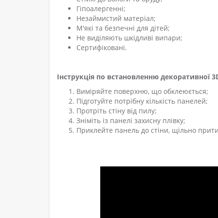
Гіпоалергенні;
Незаймистий матеріал;
М'які та безпечні для дітей;
Не виділяють шкідливі випари;
Сертифіковані.
Інструкція по встановленню декоративної 3D
Виміряйте поверхню, що обклеюється;
Підготуйте потрібну кількість панелей;
Протріть стіну від пилу;
Зніміть із панелі захисну плівку;
Приклейте панель до стіни, щільно прити